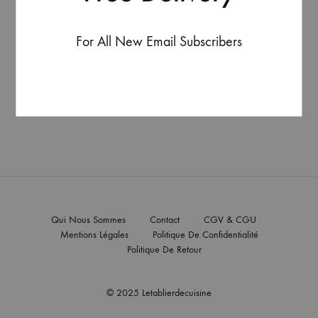
For All New Email Subscribers
RETOUR À LA BOUTIQUE
Qui Nous Sommes
Contact
CGV & CGU
Mentions Légales
Politique De Confidentialité
Politique De Retour
© 2025 Letablierdecuisine