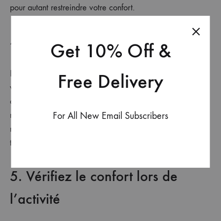
pour autant restreindre votre confort.
4. Serrez à la taille
Get 10% Off &
Pour veiller à ce que le tablier reste bien en place lors de
Free Delivery
vos activités culinaires, ajustez les lanières de taille pour
qu’elles soient bien serrées sans pour autant gêner votre
For All New Email Subscribers
respiration ou vos mouvements. Un nœud ou une boucle
maintient l’ajustement en place tout en apportant une
touche stylistique à votre apparence.
5. Vérifiez le confort lors de
l’activité