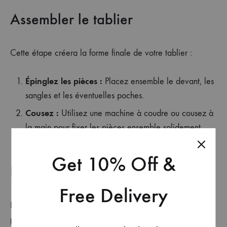
Assembler le tablier
Cette étape créera la forme finale de votre tablier :
Épinglez les pièces :
Placez ensemble le devant, les
sangles et les éventuelles poches.
Cousez :
Utilisez une machine à coudre ou cousez à
la main pour fixer les pièces ensemble solidement.
Get 10% Off &
Personnaliser votre création
Free Delivery
Rendez votre tablier unique en ajoutant des touches
personnelles :