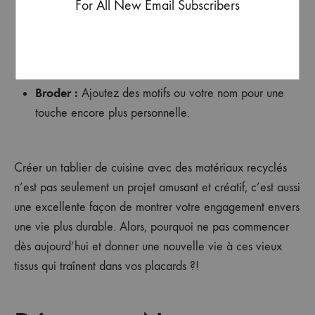
For All New Email Subscribers
Peindre ou teindre :
Utilisez des teintures
écologiques ou des peintures spécialement conçues
pour le tissu.
Broder :
Ajoutez des motifs ou votre nom pour une
touche encore plus personnelle.
Créer un tablier de cuisine avec des matériaux recyclés
n’est pas seulement un projet amusant et créatif, c’est aussi
une excellente façon de montrer votre engagement envers
une vie plus durable. Alors, pourquoi ne pas commencer
dès aujourd’hui et donner une nouvelle vie à ces vieux
tissus qui traînent dans vos placards ?!