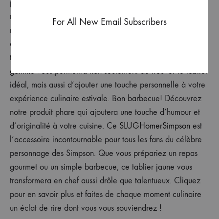
personnalisé et fonctionnel prêt à l’emploi, vous êtes
maintenant équipé pour maîtriser l’art du barbecue tout en
For All New Email Subscribers
restant chic et protégé. N’oubliez pas de consulter notre
collection actuelle pour découvrir d’autres idées de
tabliers qui allient fonctionnalité et style.Explorer notre
gamme vous permettra non seulement de trouver le tablier
idéal, mais aussi d’ajouter une touche personnelle à votre
expérience culinaire estivale. Bon barbecue! Découvrez
notre produit phare qui ajoutera une touche d’humour et
d’originalité à votre cuisine. Ce
SLUGHomerSimpson
est
l’accessoire incontournable pour tous les fans du célèbre
personnage des Simpson. Que vous prépariez un repas
gourmet ou un simple barbecue, ce tablier jaune vous
transformera en chef aussi drôle que talentueux. Cliquez
pour en savoir plus et faites de chaque moment culinaire
un éclat de rire dont vous vous souviendrez !