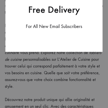
souvent sous-utilisé et garde votre tablier à portée de main
Free Delivery
tout en étant discrètement rangé.
Le meilleur endroit pour accrocher votre tablier de cuisine
For All New Email Subscribers
dépend de votre espace et de vos habitudes culinaires.
L’essentiel est de choisir un endroit qui vous permettra
d’accéder facilement à votre tablier lorsque l’inspiration
culinaire vous prend. Explorez notre collection de
tabliers
de cuisine
personnalisables sur L’Atelier de Cuisine pour
trouver celui qui correspond parfaitement à votre style et
vos besoins en cuisine. Quelle que soit votre préférence,
assurez-vous que votre choix combine fonctionnalité et
style.
Découvrez notre produit unique qui allie originalité et
amusement en un seul clic. Avec des caractéristiques