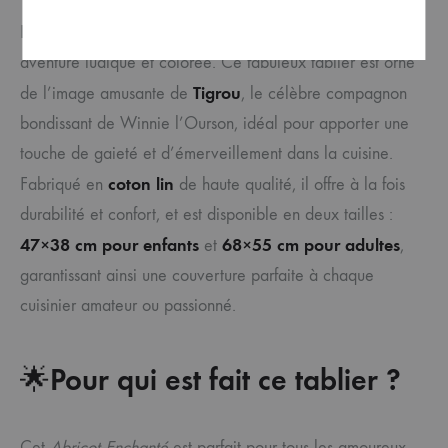
L’
Abricot Enchanté
transforme l’art de cuisiner en une
aventure ludique et colorée. Ce fabuleux tablier est orné
Tigrou
de l’image amusante de
, le célèbre compagnon
bondissant de Winnie l’Ourson, idéal pour apporter une
touche de gaieté et d’émerveillement dans la cuisine.
coton lin
Fabriqué en
de haute qualité, il offre à la fois
durabilité et confort, et est disponible en deux tailles :
47×38 cm pour enfants
68×55 cm pour adultes
et
,
garantissant ainsi une couverture parfaite à chaque
cuisinier amateur ou passionné.
🌟
Pour qui est fait ce tablier ?
Cet
Abricot Enchanté
est parfait pour tous les amoureux