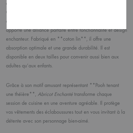
cuisine ; c’est une touche de magie à chaque repas.
Conçu pour ceux qui souhaitent ajouter une note
d’originalité à leur expérience culinaire, ce tablier
apporte une alliance parfaite entre fonctionnalité et design
enchanteur. Fabriqué en **coton lin**, il offre une
absorption optimale et une grande durabilité. Il est
disponible en deux tailles pour convenir aussi bien aux
adultes qu’aux enfants.
Grâce à son motif amusant représentant **Pooh tenant
une théière**,
Abricot Enchanté
transforme chaque
session de cuisine en une aventure agréable. Il protège
vos vêtements des éclaboussures tout en vous invitant à la
détente avec son personnage bien-aimé.