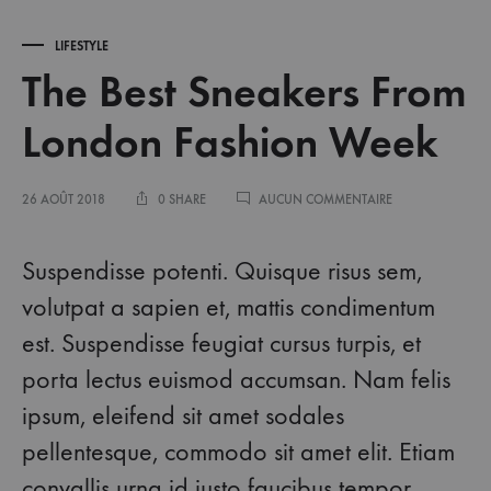
LIFESTYLE
The Best Sneakers From
London Fashion Week
SUR
26 AOÛT 2018
0 SHARE
AUCUN COMMENTAIRE
THE
BEST
SNEAKERS
Suspendisse potenti. Quisque risus sem,
FROM
LONDON
volutpat a sapien et, mattis condimentum
FASHION
est. Suspendisse feugiat cursus turpis, et
WEEK
porta lectus euismod accumsan. Nam felis
ipsum, eleifend sit amet sodales
pellentesque, commodo sit amet elit. Etiam
convallis urna id justo faucibus tempor.